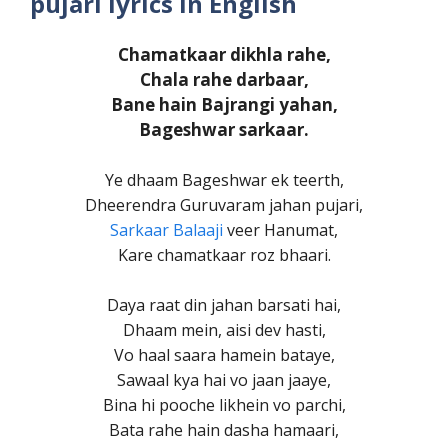
pujari lyrics in English
Chamatkaar dikhla rahe,
Chala rahe darbaar,
Bane hain Bajrangi yahan,
Bageshwar sarkaar.
Ye dhaam Bageshwar ek teerth,
Dheerendra Guruvaram jahan pujari,
Sarkaar Balaaji
veer Hanumat,
Kare chamatkaar roz bhaari.
Daya raat din jahan barsati hai,
Dhaam mein, aisi dev hasti,
Vo haal saara hamein bataye,
Sawaal kya hai vo jaan jaaye,
Bina hi pooche likhein vo parchi,
Bata rahe hain dasha hamaari,