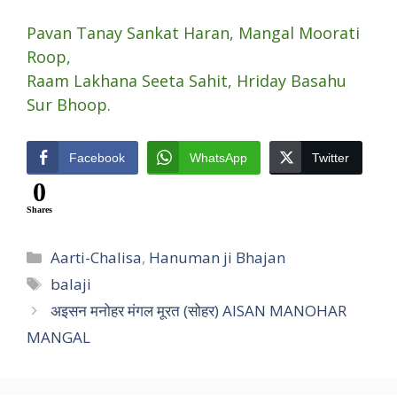
Pavan Tanay Sankat Haran, Mangal Moorati
Roop,
Raam Lakhana Seeta Sahit, Hriday Basahu
Sur Bhoop.
Facebook
WhatsApp
Twitter
0
Shares
Categories
Aarti-Chalisa
,
Hanuman ji Bhajan
Tags
balaji
अइसन मनोहर मंगल मूरत (सोहर) AISAN MANOHAR
MANGAL