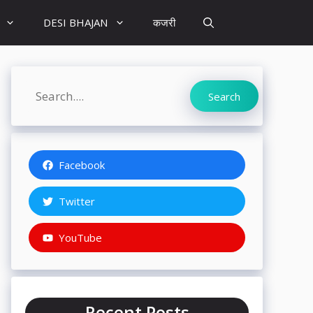
DESI BHAJAN
कजरी
Search
Search
Facebook
Twitter
YouTube
Recent Posts