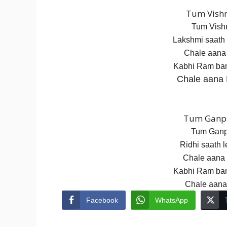
Tum Vishn
Tum Vish
Lakshmi saath 
Chale aana 
Kabhi Ram ban
Chale aana 
Tum Ganpa
Tum Ganpa
Ridhi saath l
Chale aana 
Kabhi Ram ban
Chale aana
Facebook
WhatsApp