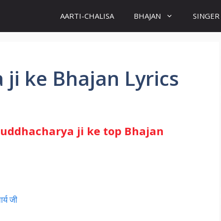
AARTI-CHALISA
BHAJAN
SINGER
ji ke Bhajan Lyrics
– Aniruddhacharya ji ke top Bhajan
ार्य जी