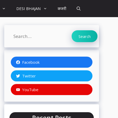
DESI BHAJAN
कजरी
Search
Search
Facebook
Twitter
YouTube
Recent Posts