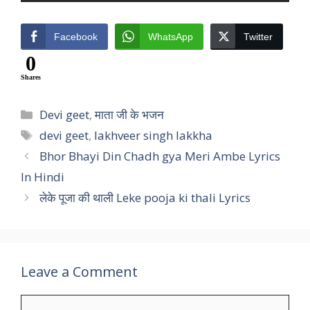
Facebook
WhatsApp
Twitter
0
Shares
Categories
Devi geet
,
माता जी के भजन
Tags
devi geet
,
lakhveer singh lakkha
Bhor Bhayi Din Chadh gya Meri Ambe Lyrics
In Hindi
लेके पूजा की थाली Leke pooja ki thali Lyrics
Leave a Comment
Comment