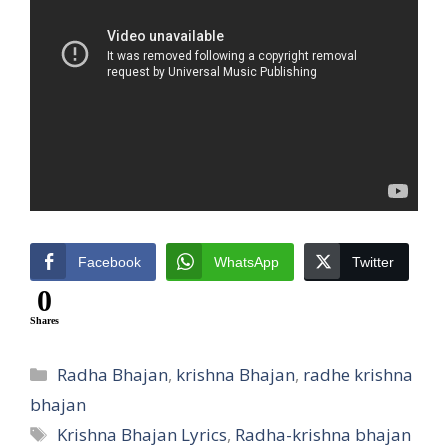
Facebook
WhatsApp
Twitter
0
Shares
Categories
Radha Bhajan
,
krishna Bhajan
,
radhe krishna
bhajan
Tags
Krishna Bhajan Lyrics
,
Radha-krishna bhajan