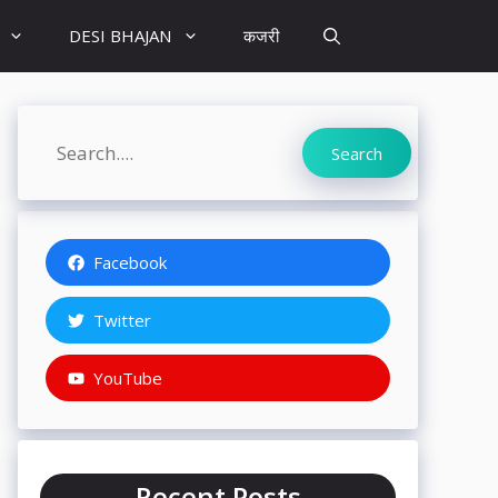
DESI BHAJAN
कजरी
Search
Search
Facebook
Twitter
YouTube
Recent Posts