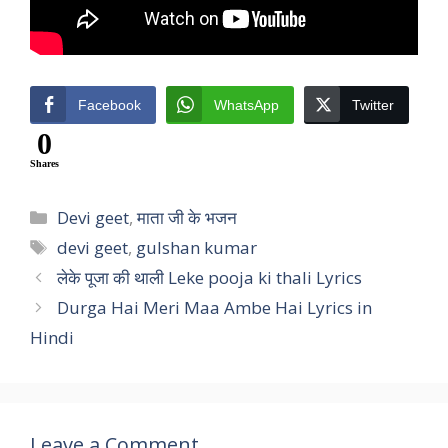
Facebook
WhatsApp
Twitter
0
Shares
Categories
Devi geet
,
माता जी के भजन
Tags
devi geet
,
gulshan kumar
लेके पूजा की थाली Leke pooja ki thali Lyrics
Durga Hai Meri Maa Ambe Hai Lyrics in
Hindi
Leave a Comment