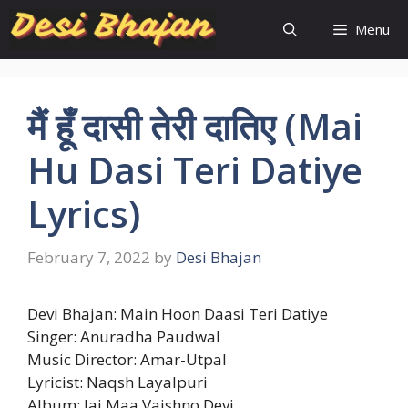
Skip
Menu
to
content
मैं हूँ दासी तेरी दातिए (Mai
Hu Dasi Teri Datiye
Lyrics)
February 7, 2022
by
Desi Bhajan
Devi Bhajan: Main Hoon Daasi Teri Datiye
Singer: Anuradha Paudwal
Music Director: Amar-Utpal
Lyricist: Naqsh Layalpuri
Album: Jai Maa Vaishno Devi