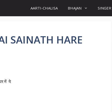
AARTI-CHALISA
BHAJAN
SINGER
M JAI SAINATH HARE
र में ये