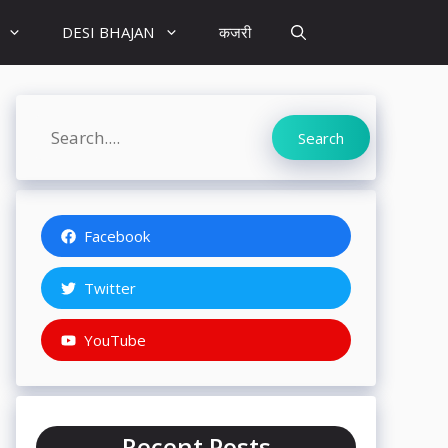
DESI BHAJAN
कजरी
Search
Search
Facebook
Twitter
YouTube
Recent Posts