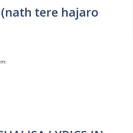
हाथ (nath tere hajaro
um: